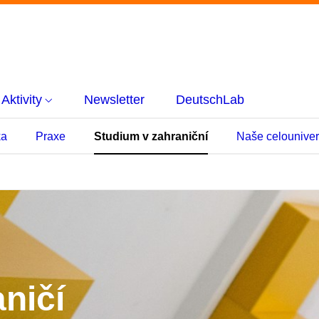
Aktivity
Newsletter
DeutschLab
ka
Praxe
Studium v zahraniční
Naše celouniver
ničí