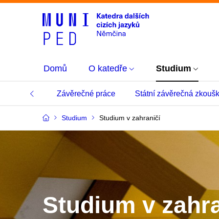
Domů
O katedře
Studium
ro studenty
Závěrečné práce
Státní závěrečná zkouš
Studium
Studium v zahraničí
Studium v zahra