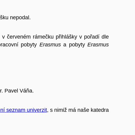
ášku nepodal.
te v červeném rámečku přihlášky v pořadí dle
pracovní pobyty
Erasmus
a pobyty
Erasmus
r. Pavel Váňa.
lní seznam univerzit
, s nimiž má naše katedra