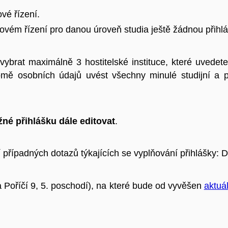
vé řízení.
vém řízení pro danou úroveň studia ještě žádnou přihl
vybrat maximálně 3 hostitelské instituce, které uvede
romě osobních údajů uvést všechny minulé studijní a 
né přihlášku dále editovat
.
případných dotazů týkajících se vyplňování přihlášky: D
Poříčí 9, 5. poschodí), na které bude od vyvěšen
aktuá