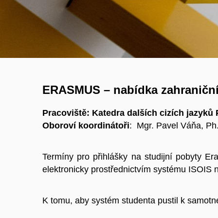
ERASMUS – nabídka zahraničníc
Pracoviště: Katedra dalších cizích jazyk
Oboroví koordinátoři
: Mgr. Pavel Váňa, Ph
Termíny pro přihlášky na studijní pobyty E
elektronicky prostřednictvím systému ISOIS 
K tomu, aby systém studenta pustil k samotn