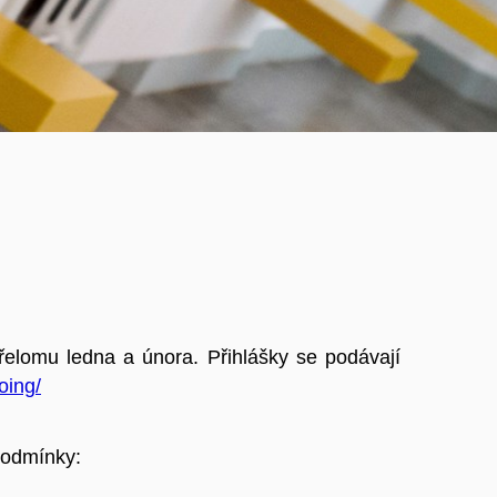
přelomu ledna a února.
Přihlášky se podávají
oing/
podmínky: