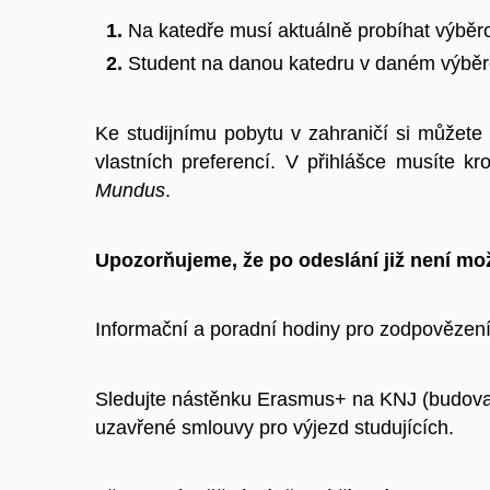
Na katedře musí aktuálně probíhat výběro
Student na danou katedru v daném výběro
Ke studijnímu pobytu v zahraničí si můžete 
vlastních preferencí. V přihlášce musíte k
Mundus
.
Upozorňujeme, že po odeslání již není mož
Informační a poradní hodiny pro zodpovězení 
Sledujte nástěnku Erasmus+ na KNJ (budova 
uzavřené smlouvy pro výjezd studujících.