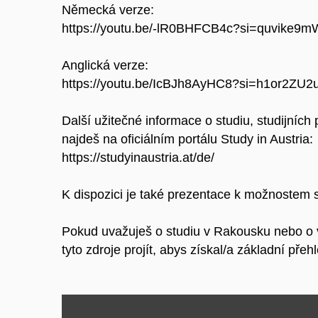
Německá verze:
https://youtu.be/-lR0BHFCB4c?si=quvike9
Anglická verze:
https://youtu.be/IcBJh8AyHC8?si=h1or2ZU
Další užitečné informace o studiu, studijních
najdeš na oficiálním portálu Study in Austria:
https://studyinaustria.at/de/
K dispozici je také prezentace k možnostem s
Pokud uvažuješ o studiu v Rakousku nebo o
tyto zdroje projít, abys získal/a základní pře