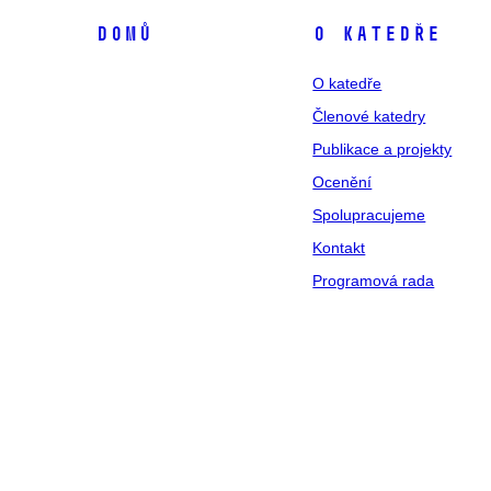
Domů
O katedře
O katedře
Členové katedry
Publikace a projekty
Ocenění
Spolupracujeme
Kontakt
Programová rada