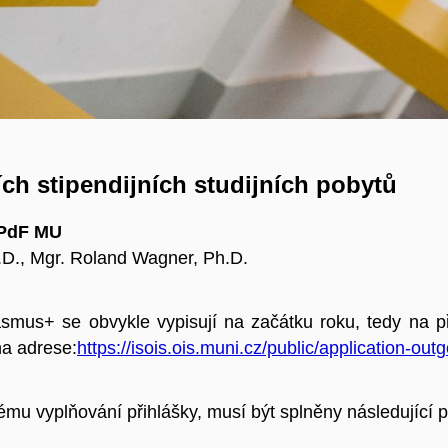
h stipendijních studijních pobytů
ů PdF MU
.D., Mgr. Roland Wagner, Ph.D.
rasmus+ se obvykle vypisují na začátku roku, tedy na 
na adrese:
https://isois.ois.muni.cz/public/application-outg
ému vyplňování přihlášky, musí být splněny následující 