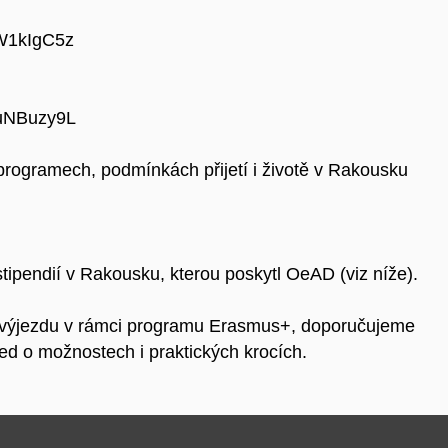
mW1kIgC5z
2uNBuzy9L
 programech, podmínkách přijetí i životě v Rakousku
tipendií v Rakousku, kterou poskytl OeAD (viz níže).
 výjezdu v rámci programu Erasmus+, doporučujeme
hled o možnostech i praktických krocích.