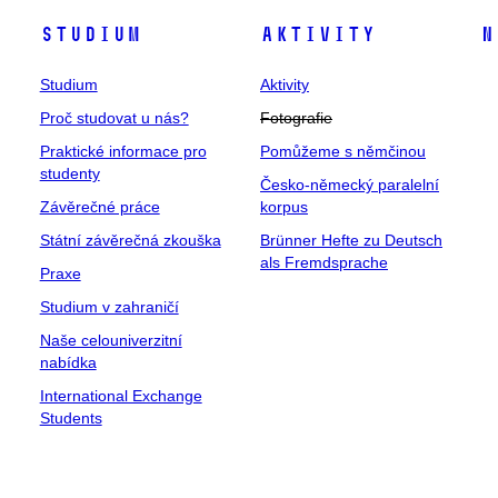
Studium
Aktivity
N
Studium
Aktivity
Proč studovat u nás?
Fotografie
Praktické informace pro
Pomůžeme s němčinou
studenty
Česko-německý paralelní
Závěrečné práce
korpus
Státní závěrečná zkouška
Brünner Hefte zu Deutsch
als Fremdsprache
Praxe
Studium v zahraničí
Naše celouniverzitní
nabídka
International Exchange
Students