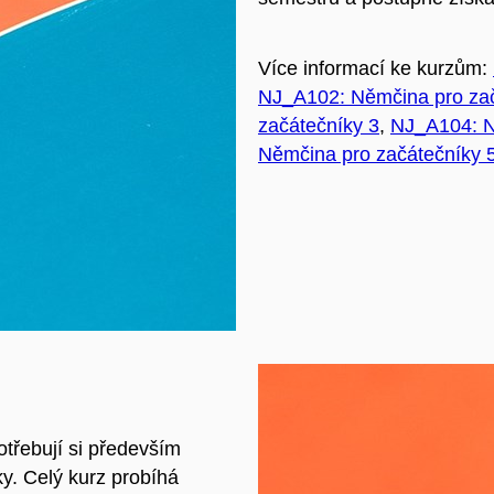
Více informací ke kurzům:
NJ_A102: Němčina pro zač
začátečníky 3
,
NJ_A104: N
Němčina pro začátečníky 
potřebují si především
ky
. Celý kurz probíhá