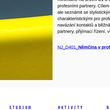
profesními partnery. Cílem
ale
seznámit se stylistický
charakteristickými pro pro
navázání kontaktů
a běžn
partnery,
přijímací řízení,
v
NJ_D401_
Němčina v pro
Studium
Aktivity
N