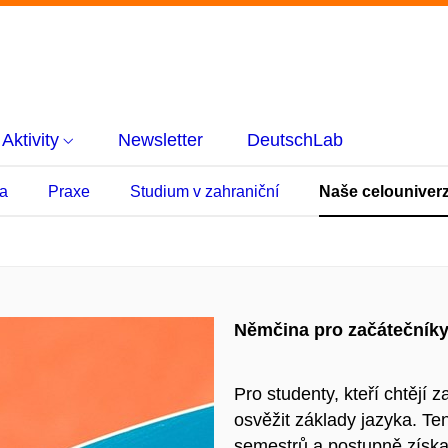
Aktivity
Newsletter
DeutschLab
ka
Praxe
Studium v zahraniční
Naše celouniverz
Němčina pro začátečník
Pro studenty, kteří chtějí
osvěžit základy jazyka. T
semestrů a postupně získa