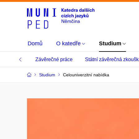
Domů
O katedře
Studium
ro studenty
Závěrečné práce
Státní závěrečná zkouš
Studium
Celouniverzitní nabídka