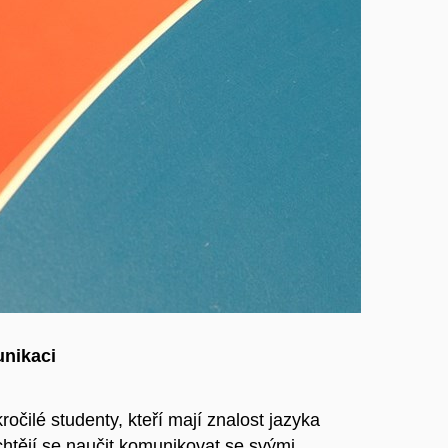
unikaci
ročilé studenty, kteří mají znalost jazyka
chtějí se naučit komunikovat se svými