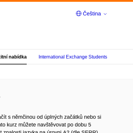
Čeština
itní nabídka
International Exchange Students
y
 začít s němčinou od úplných začátků nebo si
ento kurz můžete navštěvovat po dobu 5
t znalosti jazyka na úrovni A2 (dle SERR).