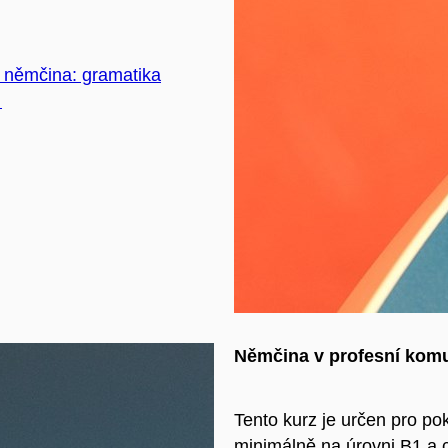
 němčina: gramatika
Němčina v profesní kom
Tento kurz je určen pro pok
minimálně na úrovni B1 a