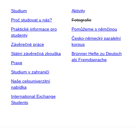
Studium
Aktivity
Proč studovat u nás?
Fotografie
Praktické informace pro
Pomůžeme s němčinou
studenty
Česko-německý paralelní
Závěrečné práce
korpus
Státní závěrečná zkouška
Brünner Hefte zu Deutsch
als Fremdsprache
Praxe
Studium v zahraničí
Naše celouniverzitní
nabídka
International Exchange
Students