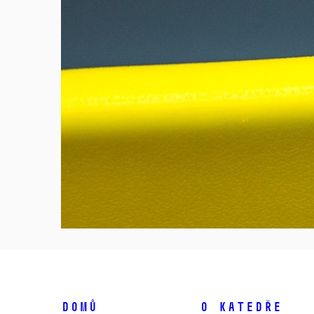
Domů
O katedře