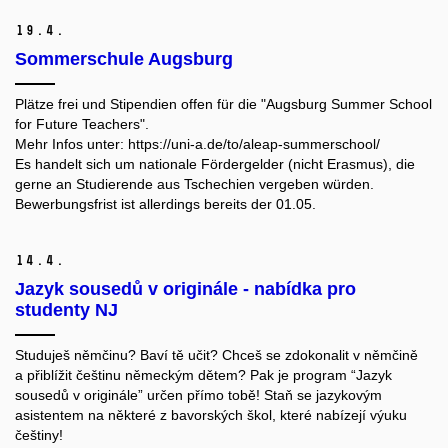
19.
4.
Sommerschule Augsburg
Plätze frei und Stipendien offen für die "Augsburg Summer School
for Future Teachers".
Mehr Infos unter: https://uni-a.de/to/aleap-summerschool/
Es handelt sich um nationale Fördergelder (nicht Erasmus), die
gerne an Studierende aus Tschechien vergeben würden.
Bewerbungsfrist ist allerdings bereits der 01.05.
14.
4.
Jazyk sousedů v originále - nabídka pro
studenty NJ
Studuješ němčinu? Baví tě učit? Chceš se zdokonalit v němčině
a přiblížit češtinu německým dětem? Pak je program “Jazyk
sousedů v originále” určen přímo tobě! Staň se jazykovým
asistentem na některé z bavorských škol, které nabízejí výuku
češtiny!