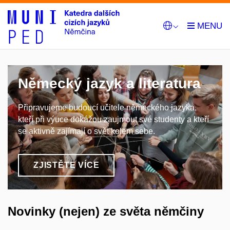
Německý jazyk a literatura
Připravujeme budoucí učitele německého jazyka,
kteří při výuce dokážou zaujmout své studenty a kteří
se aktivně zajímají o svět kolem sebe.
ZJISTĚTE VÍCE
Novinky (nejen) ze světa němčiny