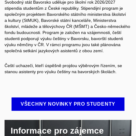
Svobodný stát Bavorsko uděluje pro školní rok 2026/2027
stipendia studentům z České republiky. Stipendijní program je
společným projektem Bavorského státního ministerstva školství
a kultury (StMUK), Bavorské státní kanceláře, Ministerstva
školství, mládeže a tělovýchovy ČR (MŠMT) a Česko-německého
fondu budoucnosti. Program je založen na vzájemnosti, čeští
studenti podporují výuku češtiny v Bavorsku, bavorští studenti
výuku němčiny v ČR. V rámci programu jsou také plánována
společná setkání jazykových asistentů z obou zemí.
Čeští uchazeči, kteří úspěšně projdou výběrovým řízením, se
stanou asistenty pro výuku češtiny na bavorských školách.
VŠECHNY NOVINKY PRO STUDENTY
Informace pro zájemce