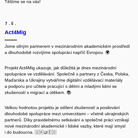
Těšíme se na vás!
7.
5.
Act4Mig
Jsme silným partnerem v mezinárodním akademickém prostředí
a dlouhodobě rozvíjíme spolupráci napříč Evropou. 🌍
Projekt Act4Mig ukazuje, jak důležitá je dnes mezinárodní
spolupráce ve vzdělávání. Společně s partnery z Česka, Polska,
Maďarska a Ukrajiny vytváříme digitální vzdělávací materiály
a podporu pro učitele pracující s dětmi a mladými lidmi se
zkušeností s migrací a útěkem. 📚
Velkou hodnotou projektu je sdílení zkušeností a posilování
dlouhodobé spolupráce mezi univerzitami – včetně ukrajinských
partnerů. Díky pravidelnému setkávání a společné práci vznikají
nové mezinárodní akademické i lidské vazby, které mají smysl
i do budoucna. 🇺🇦🤝🇪🇺