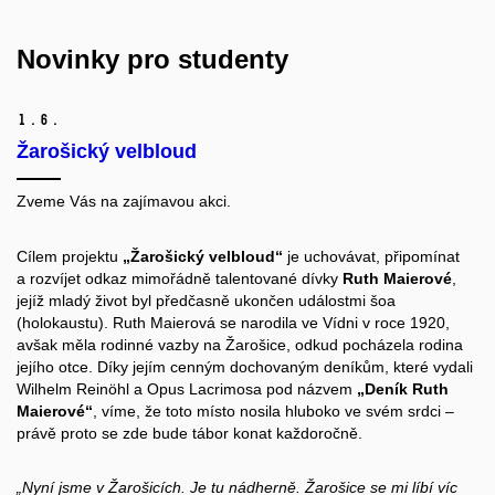
Novinky pro studenty
1.
6.
Žarošický velbloud
Zveme Vás na zajímavou akci.
Cílem projektu
„Žarošický velbloud“
je uchovávat, připomínat
a rozvíjet odkaz mimořádně talentované dívky
Ruth Maierové
,
jejíž mladý život byl předčasně ukončen událostmi šoa
(holokaustu). Ruth Maierová se narodila ve Vídni v roce 1920,
avšak měla rodinné vazby na Žarošice, odkud pocházela rodina
jejího otce. Díky jejím cenným dochovaným deníkům, které vydali
Wilhelm Reinöhl a Opus Lacrimosa pod názvem
„Deník Ruth
Maierové“
, víme, že toto místo nosila hluboko ve svém srdci –
právě proto se zde bude tábor konat každoročně.
„Nyní jsme v Žarošicích. Je tu nádherně. Žarošice se mi líbí víc