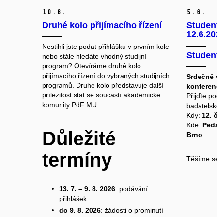
10.
6.
5.
6.
Druhé kolo přijímacího řízení
Studen
12.6.20
Nestihli jste podat přihlášku v prvním kole,
Studen
nebo stále hledáte vhodný studijní
program? Otevíráme druhé kolo
přijímacího řízení do vybraných studijních
Srdečně 
programů. Druhé kolo představuje další
konferen
příležitost stát se součástí akademické
Přijďte po
komunity PdF MU.
badatelské
Kdy:
12. 
Kde:
Pedag
Důležité
Brno
termíny
Těšíme se
13. 7. – 9. 8. 2026
: podávání
přihlášek
do 9. 8. 2026
: žádosti o prominutí