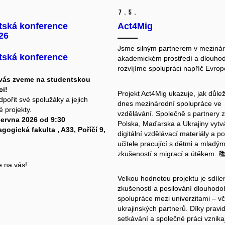
7.
5.
tská konference
Act4Mig
26
Jsme silným partnerem v meziná
tská konference
akademickém prostředí a dlouho
rozvíjíme spolupráci napříč Evrop
vás zveme na studentskou
ci!
Projekt Act4Mig ukazuje, jak důlež
dpořit své spolužáky a jejich
dnes mezinárodní spolupráce ve
 projekty.
vzdělávání. Společně s partnery 
června 2026 od 9:30
Polska, Maďarska a Ukrajiny vytv
ogická fakulta , A33, Poříčí 9,
digitální vzdělávací materiály a p
učitele pracující s dětmi a mladým
zkušeností s migrací a útěkem. 
 na vás!
Velkou hodnotou projektu je sdíle
zkušeností a posilování dlouhodo
spolupráce mezi univerzitami – v
ukrajinských partnerů. Díky prav
setkávání a společné práci vznika