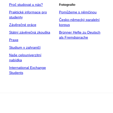
Proč studovat u nás?
Fotografie
Praktické informace pro
Pomůžeme s němčinou
studenty
Česko-německý paralelní
Závěrečné práce
korpus
Státní závěrečná zkouška
Brünner Hefte zu Deutsch
als Fremdsprache
Praxe
Studium v zahraničí
Naše celouniverzitní
nabídka
International Exchange
Students