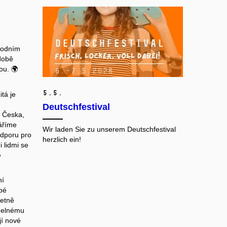
rodním
době
ou. 🌍
5.
5.
itá je
Deutschfestival
z Česka,
áříme
Wir laden Sie zu unserem Deutschfestival
odporu pro
herzlich ein!
i lidmi se

ní
bé
četně
idelnému
jí nové