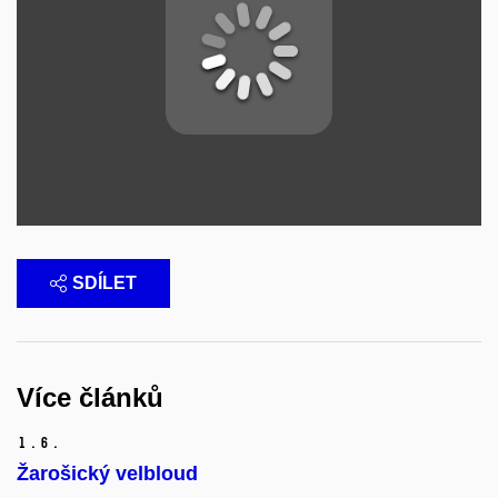
SDÍLET
Více článků
1.
6.
Žarošický velbloud