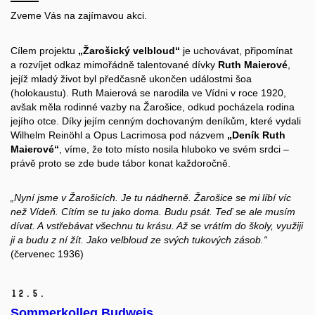
Zveme Vás na zajímavou akci.
Cílem projektu
„Žarošický velbloud“
je uchovávat, připomínat
a rozvíjet odkaz mimořádně talentované dívky
Ruth Maierové
,
jejíž mladý život byl předčasně ukončen událostmi šoa
(holokaustu). Ruth Maierová se narodila ve Vídni v roce 1920,
avšak měla rodinné vazby na Žarošice, odkud pocházela rodina
jejího otce. Díky jejím cenným dochovaným deníkům, které vydali
Wilhelm Reinöhl a Opus Lacrimosa pod názvem
„Deník Ruth
Maierové“
, víme, že toto místo nosila hluboko ve svém srdci –
právě proto se zde bude tábor konat každoročně.
„Nyní jsme v Žarošicích. Je tu nádherně. Žarošice se mi líbí víc
než Vídeň. Cítím se tu jako doma. Budu psát. Teď se ale musím
dívat. A vstřebávat všechnu tu krásu. Až se vrátím do školy, využiji
ji a budu z ní žít. Jako velbloud ze svých tukových zásob.“
(červenec 1936)
12.
5.
Sommerkolleg Budweis