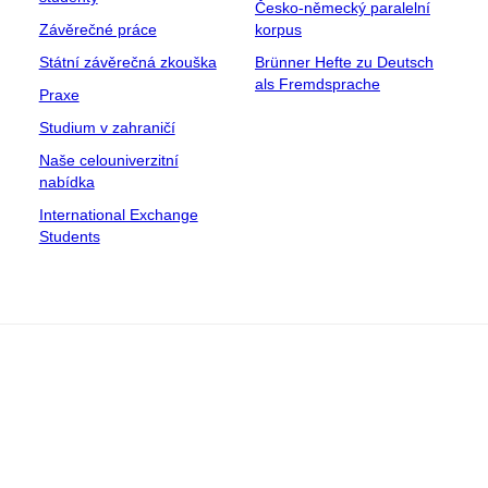
Česko-německý paralelní
Závěrečné práce
korpus
Státní závěrečná zkouška
Brünner Hefte zu Deutsch
als Fremdsprache
Praxe
Studium v zahraničí
Naše celouniverzitní
nabídka
International Exchange
Students