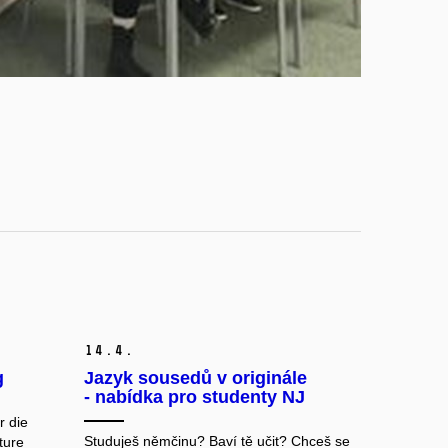
14.
4.
g
Jazyk sousedů v originále
- nabídka pro studenty NJ
r die
Studuješ němčinu? Baví tě učit? Chceš se
ture