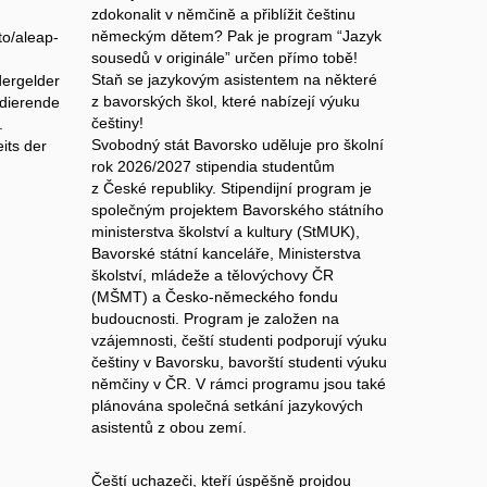
zdokonalit v němčině a přiblížit češtinu
německým dětem? Pak je program “Jazyk
to/aleap-
sousedů v originále” určen přímo tobě!
Staň se jazykovým asistentem na některé
dergelder
z bavorských škol, které nabízejí výuku
udierende
češtiny!
.
Svobodný stát Bavorsko uděluje pro školní
eits der
rok 2026/2027 stipendia studentům
z České republiky. Stipendijní program je
společným projektem Bavorského státního
ministerstva školství a kultury (StMUK),
Bavorské státní kanceláře, Ministerstva
školství, mládeže a tělovýchovy ČR
(MŠMT) a Česko-německého fondu
budoucnosti. Program je založen na
vzájemnosti, čeští studenti podporují výuku
češtiny v Bavorsku, bavorští studenti výuku
němčiny v ČR. V rámci programu jsou také
plánována společná setkání jazykových
asistentů z obou zemí.
Čeští uchazeči, kteří úspěšně projdou