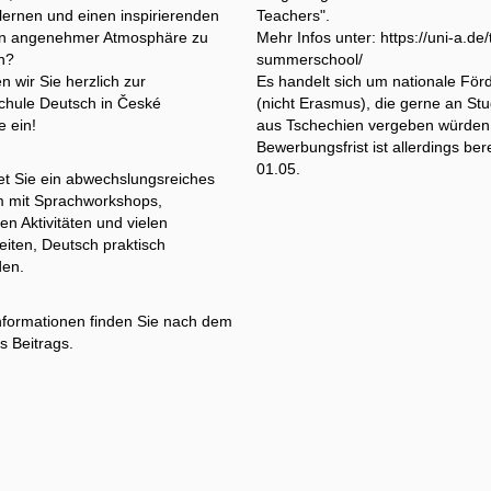
ernen und einen inspirierenden
Teachers".
n angenehmer Atmosphäre zu
Mehr Infos unter: https://uni-a.de/
n?
summerschool/
 wir Sie herzlich zur
Es handelt sich um nationale För
hule Deutsch in České
(nicht Erasmus), die gerne an St
e ein!
aus Tschechien vergeben würden
Bewerbungsfrist ist allerdings ber
01.05.
et Sie ein abwechslungsreiches
 mit Sprachworkshops,
n Aktivitäten und vielen
iten, Deutsch praktisch
en.
nformationen finden Sie nach dem
s Beitrags.