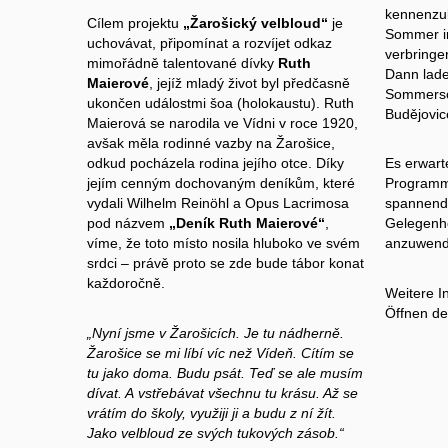
kennenzul
Cílem projektu
„Žarošický velbloud“
je
Sommer i
uchovávat, připomínat a rozvíjet odkaz
verbringe
mimořádně talentované dívky
Ruth
Dann laden
Maierové
, jejíž mladý život byl předčasně
Sommersc
ukončen událostmi šoa (holokaustu). Ruth
Budějovic
Maierová se narodila ve Vídni v roce 1920,
avšak měla rodinné vazby na Žarošice,
odkud pocházela rodina jejího otce. Díky
Es erwart
jejím cenným dochovaným deníkům, které
Programm
vydali Wilhelm Reinöhl a Opus Lacrimosa
spannende
pod názvem
„Deník Ruth Maierové“
,
Gelegenhe
víme, že toto místo nosila hluboko ve svém
anzuwend
srdci – právě proto se zde bude tábor konat
každoročně.
Weitere I
Öffnen de
„Nyní jsme v Žarošicích. Je tu nádherně.
Žarošice se mi líbí víc než Vídeň. Cítím se
tu jako doma. Budu psát. Teď se ale musím
dívat. A vstřebávat všechnu tu krásu. Až se
vrátím do školy, využiji ji a budu z ní žít.
Jako velbloud ze svých tukových zásob.“