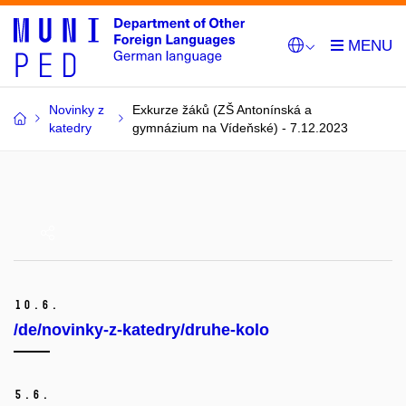
Novinky z
Exkurze žáků (ZŠ Antonínská a
katedry
gymnázium na Vídeňské) - 7.12.2023
10.
6.
/de/novinky-z-katedry/druhe-kolo
5.
6.