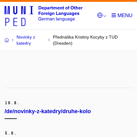
Novinky z
Přednáška Kristiny Kocyby z TUD
katedry
(Dresden)
10.
6.
/de/novinky-z-katedry/druhe-kolo
5.
6.