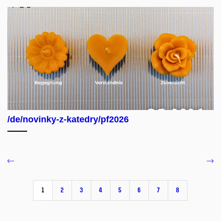
/de/novinky-z-katedry/pf2026
1
2
3
4
5
6
7
8