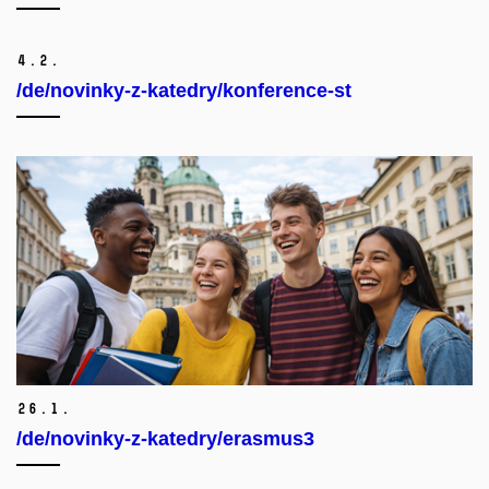
4.
2.
/de/novinky-z-katedry/konference-st
26.
1.
/de/novinky-z-katedry/erasmus3