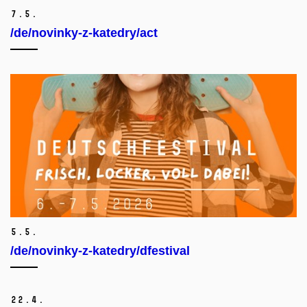
7.
5.
/de/novinky-z-katedry/act
5.
5.
/de/novinky-z-katedry/dfestival
22.
4.