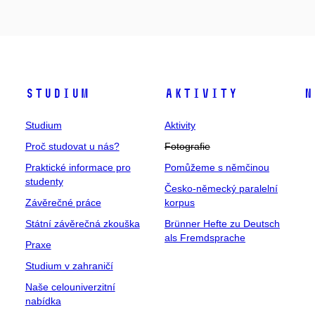
Studium
Aktivity
N
Studium
Aktivity
Proč studovat u nás?
Fotografie
Praktické informace pro
Pomůžeme s němčinou
studenty
Česko-německý paralelní
Závěrečné práce
korpus
Státní závěrečná zkouška
Brünner Hefte zu Deutsch
als Fremdsprache
Praxe
Studium v zahraničí
Naše celouniverzitní
nabídka