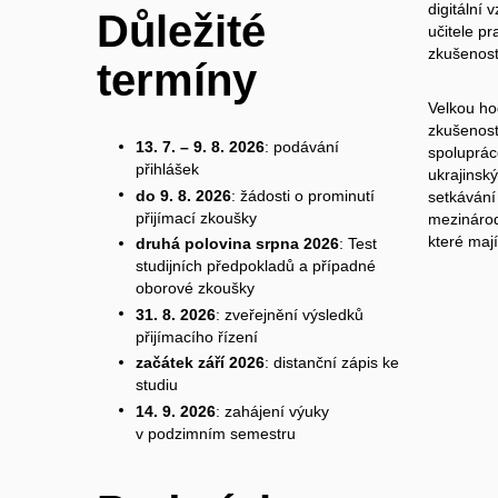
digitální 
Důležité
učitele pr
zkušenost
termíny
Velkou hod
zkušenost
13. 7. – 9. 8. 2026
: podávání
spoluprác
přihlášek
ukrajinsk
do 9. 8. 2026
: žádosti o prominutí
setkávání
přijímací zkoušky
mezinárod
které maj
druhá polovina srpna 2026
: Test
studijních předpokladů a případné
oborové zkoušky
31. 8. 2026
: zveřejnění výsledků
přijímacího řízení
začátek září 2026
: distanční zápis ke
studiu
14. 9. 2026
: zahájení výuky
v podzimním semestru