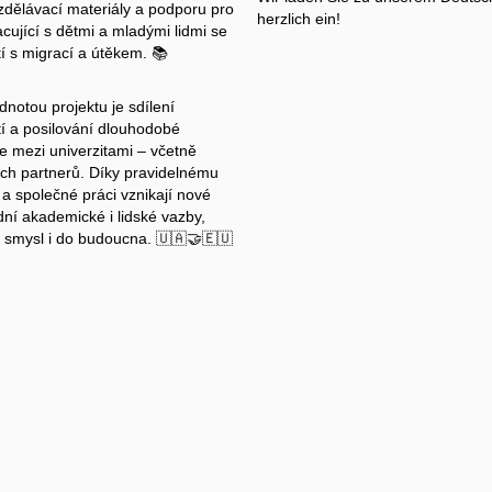
vzdělávací materiály a podporu pro
herzlich ein!
acující s dětmi a mladými lidmi se
í s migrací a útěkem. 📚
notou projektu je sdílení
í a posilování dlouhodobé
e mezi univerzitami – včetně
ých partnerů. Díky pravidelnému
 a společné práci vznikají nové
ní akademické i lidské vazby,
í smysl i do budoucna. 🇺🇦🤝🇪🇺