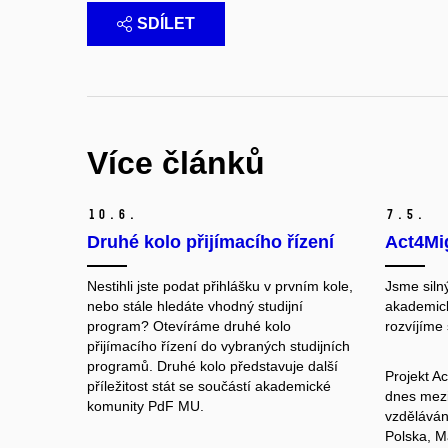
SDÍLET
Více článků
10.
6.
7.
5.
Druhé kolo přijímacího řízení
Act4Mi
Nestihli jste podat přihlášku v prvním kole,
Jsme siln
nebo stále hledáte vhodný studijní
akademic
program? Otevíráme druhé kolo
rozvíjíme
přijímacího řízení do vybraných studijních
programů. Druhé kolo představuje další
Projekt Ac
příležitost stát se součástí akademické
dnes mezi
komunity PdF MU.
vzděláván
Polska, M