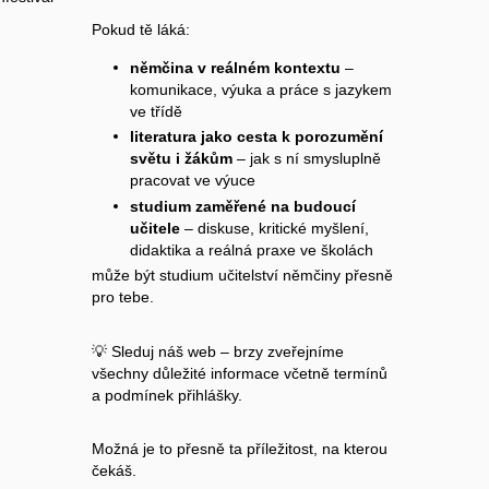
Pokud tě láká:
němčina v reálném kontextu
–
komunikace, výuka a práce s jazykem
ve třídě
literatura jako cesta k porozumění
světu i žákům
– jak s ní smysluplně
pracovat ve výuce
studium zaměřené na budoucí
učitele
– diskuse, kritické myšlení,
didaktika a reálná praxe ve školách
může být studium učitelství němčiny přesně
pro tebe.
💡 Sleduj náš web – brzy zveřejníme
všechny důležité informace včetně termínů
a podmínek přihlášky.
Možná je to přesně ta příležitost, na kterou
čekáš.