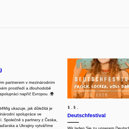
g
ým partnerem v mezinárodním
kém prostředí a dlouhodobě
 spolupráci napříč Evropou. 🌍
5.
5.
t4Mig ukazuje, jak důležitá je
národní spolupráce ve
Deutschfestival
í. Společně s partnery z Česka,
aďarska a Ukrajiny vytváříme
Wir laden Sie zu unserem Deutsch